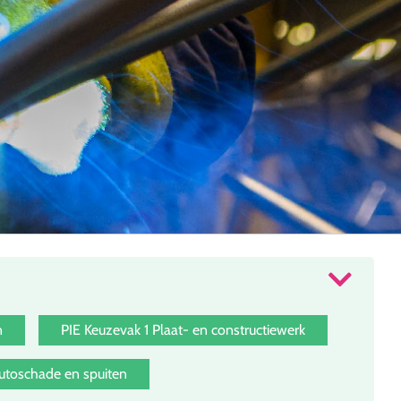
n
PIE Keuzevak 1 Plaat- en constructiewerk
toschade en spuiten